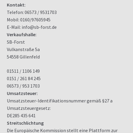
Kontakt:
Fotos und Videos von BALFOR Geräte
Telefon: 06573 / 9531703
Mobil: 0160/97605945
Impressum
E-Mail: info@sb-forst.de
Verkaufshalle:
Kasse
SB-Forst
Vulkanstraße 5a
Kontakt
54558 Gillenfeld
01511 / 1106 149
Kunden Fotos
0151 / 261 84 245
06573 / 953 1703
Mein Konto
Umsatzsteuer:
Umsatzsteuer-Identifikationsnummer gemäß §27 a
Rückewagen
Umsatzsteuergesetz:
DE285 435 641
Shop
Streitschlichtung
Die Europäische Kommission stellt eine Plattform zur