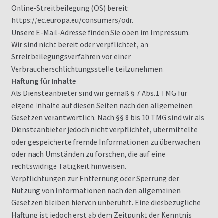
Über uns
Online-Streitbeilegung (OS) bereit:
https://ec.europa.eu/consumers/odr.
Unsere Händler
Unsere E-Mail-Adresse finden Sie oben im Impressum.
Wir sind nicht bereit oder verpflichtet, an
Versandarten
Streitbeilegungsverfahren vor einer
Verbraucherschlichtungsstelle teilzunehmen.
Videos und Fotos
Haftung für Inhalte
Als Diensteanbieter sind wir gemäß § 7 Abs.1 TMG für
eigene Inhalte auf diesen Seiten nach den allgemeinen
Warenkorb
Gesetzen verantwortlich. Nach §§ 8 bis 10 TMG sind wir als
Diensteanbieter jedoch nicht verpflichtet, übermittelte
Widerrufsbelehrung
oder gespeicherte fremde Informationen zu überwachen
oder nach Umständen zu forschen, die auf eine
Zahlungsarten
rechtswidrige Tätigkeit hinweisen.
Verpflichtungen zur Entfernung oder Sperrung der
Nutzung von Informationen nach den allgemeinen
Gesetzen bleiben hiervon unberührt. Eine diesbezügliche
Haftung ist jedoch erst ab dem Zeitpunkt der Kenntnis