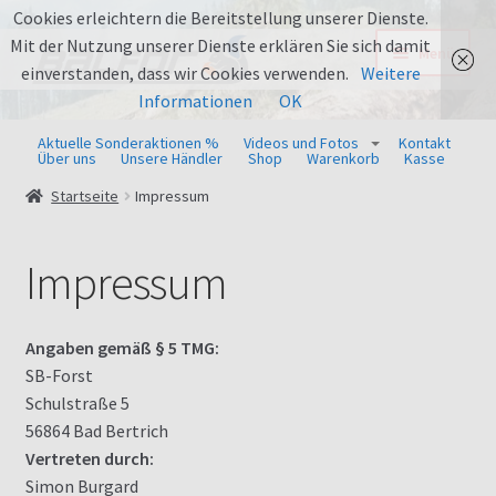
Cookies erleichtern die Bereitstellung unserer Dienste.
Zur
Zum
Mit der Nutzung unserer Dienste erklären Sie sich damit
Menü
Navigation
Inhalt
einverstanden, dass wir Cookies verwenden.
Weitere
springen
springen
Informationen
OK
Start
Aktuelle Sonderaktionen %
Videos und Fotos
Kontakt
Über uns
Unsere Händler
Shop
Warenkorb
Kasse
AGB
Startseite
Impressum
Aktuelle Sonderaktionen %
Impressum
BALFOR Säge Samurai Expert Automatic
Angaben gemäß § 5 TMG:
BALFOR Sägespaltautomat Continental 600
SB-Forst
Schulstraße 5
Datenschutzbelehrung
56864 Bad Bertrich
Vertreten durch:
Fotos und Videos Solis Traktoren
Simon Burgard